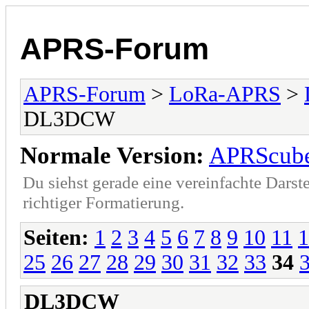
APRS-Forum
APRS-Forum
>
LoRa-APRS
>
DL3DCW
Normale Version:
APRScub
Du siehst gerade eine vereinfachte Darst
richtiger Formatierung.
Seiten:
1
2
3
4
5
6
7
8
9
10
11
1
25
26
27
28
29
30
31
32
33
34
DL3DCW