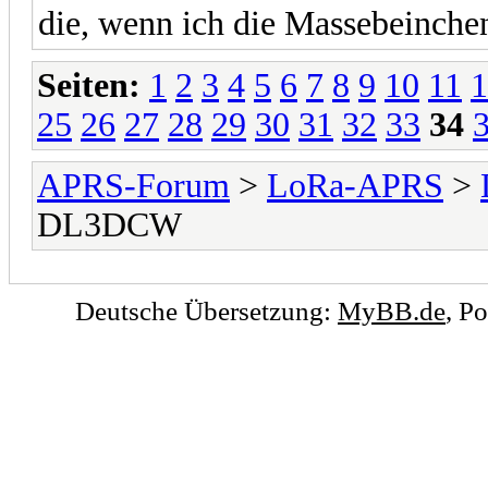
die, wenn ich die Massebeinche
Seiten:
1
2
3
4
5
6
7
8
9
10
11
1
25
26
27
28
29
30
31
32
33
34
APRS-Forum
>
LoRa-APRS
>
DL3DCW
Deutsche Übersetzung:
MyBB.de
, P