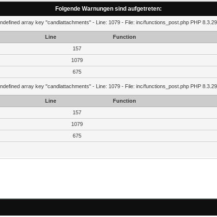
Folgende Warnungen sind aufgetreten:
ndefined array key "candlattachments" - Line: 1079 - File: inc/functions_post.php PHP 8.3.
Line
Function
157
1079
675
ndefined array key "candlattachments" - Line: 1079 - File: inc/functions_post.php PHP 8.3.
Line
Function
157
1079
675