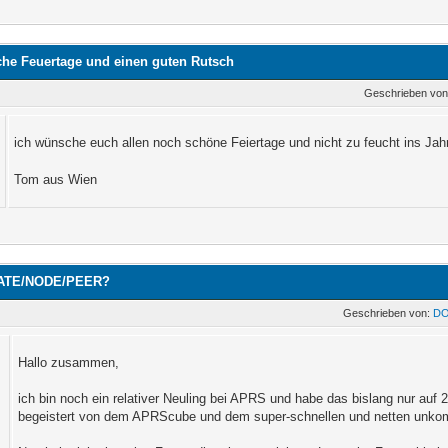
che Feuertage und einen guten Rutsch
Geschrieben vo
ich wünsche euch allen noch schöne Feiertage und nicht zu feucht ins Jah
Tom aus Wien
GATE/NODE/PEER?
Geschrieben von:
D
Hallo zusammen,
ich bin noch ein relativer Neuling bei APRS und habe das bislang nur au
begeistert von dem APRScube und dem super-schnellen und netten unkomp