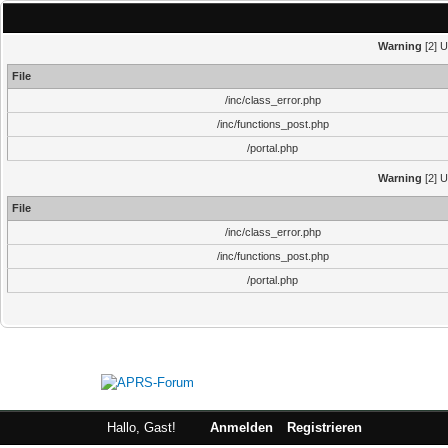
Warning
[2] U
File
/inc/class_error.php
/inc/functions_post.php
/portal.php
Warning
[2] U
File
/inc/class_error.php
/inc/functions_post.php
/portal.php
Hallo, Gast!
Anmelden
Registrieren