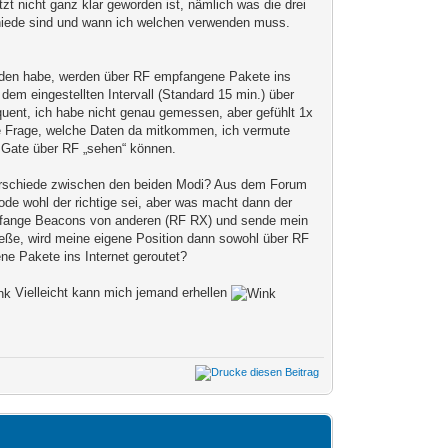
zt nicht ganz klar geworden ist, nämlich was die drei
ede sind und wann ich welchen verwenden muss.
anden habe, werden über RF empfangene Pakete ins
 dem eingestellten Intervall (Standard 15 min.) über
quent, ich habe nicht genau gemessen, aber gefühlt 1x
te Frage, welche Daten da mitkommen, ich vermute
 Gate über RF „sehen“ können.
rschiede zwischen den beiden Modi? Aus dem Forum
de wohl der richtige sei, aber was macht dann der
pfange Beacons von anderen (RF RX) und sende mein
eße, wird meine eigene Position dann sowohl über RF
e Pakete ins Internet geroutet?
Vielleicht kann mich jemand erhellen