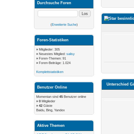
Durchsuche Foren
besinnli
(
Erweiterte Suche
)
Foren-Statistiken
»
Mitglieder: 305
»
Neuestes Mitglied:
salisy
»
Foren-Themen: 91
»
Foren-Beiträge: 1.024
Komplettstatistiken
Unterschied 
Benutzer Online
Momentan sind
45
Benutzer online
»
0
Mitglieder
» 42
Gäste
Baidu, Bing, Yandex
Aktive Themen