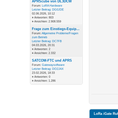
APRScube von DL3DCW
Forum:
LoRA Hardware
Letzter Beitrag:
DG0JDE
02.06.2026, 10:12
»
Antworten: 803
»
Ansichten: 2.908.559
Frage zum Einstiegs-Equip...
Forum:
Allgemeine Probleme/Fragen
zum Betrieb
Letzter Beitrag:
DC7FB
04.03.2026, 20:31
»
Antworten: 2
»
Ansichten: 2.332
SATCOM-FTC und APRS
Forum:
Gatewaysoftware
Letzter Beitrag:
DO2JAX
23.02.2026, 18:33
»
Antworten: 0
»
Ansichten: 1.286
LoRa iGate Ru