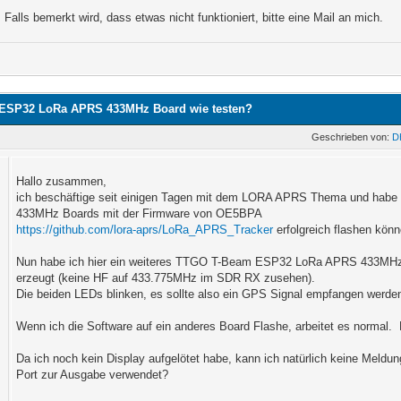
Falls bemerkt wird, dass etwas nicht funktioniert, bitte eine Mail an mich.
ESP32 LoRa APRS 433MHz Board wie testen?
Geschrieben von:
D
Hallo zusammen,
ich beschäftige seit einigen Tagen mit dem LORA APRS Thema und hab
433MHz Boards mit der Firmware von OE5BPA
https://github.com/lora-aprs/LoRa_APRS_Tracker
erfolgreich flashen könn
Nun habe ich hier ein weiteres TTGO T-Beam ESP32 LoRa APRS 433MHz
erzeugt (keine HF auf 433.775MHz im SDR RX zusehen).
Die beiden LEDs blinken, es sollte also ein GPS Signal empfangen werde
Wenn ich die Software auf ein anderes Board Flashe, arbeitet es normal. 
Da ich noch kein Display aufgelötet habe, kann ich natürlich keine Mel
Port zur Ausgabe verwendet?