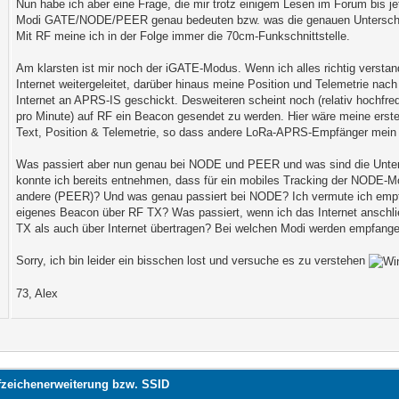
Nun habe ich aber eine Frage, die mir trotz einigem Lesen im Forum bis jet
Modi GATE/NODE/PEER genau bedeuten bzw. was die genauen Unterschi
Mit RF meine ich in der Folge immer die 70cm-Funkschnittstelle.
Am klarsten ist mir noch der iGATE-Modus. Wenn ich alles richtig verst
Internet weitergeleitet, darüber hinaus meine Position und Telemetrie nach
Internet an APRS-IS geschickt. Desweiteren scheint noch (relativ hochfre
pro Minute) auf RF ein Beacon gesendet zu werden. Hier wäre meine ers
Text, Position & Telemetrie, so dass andere LoRa-APRS-Empfänger mein
Was passiert aber nun genau bei NODE und PEER und was sind die Unte
konnte ich bereits entnehmen, dass für ein mobiles Tracking der NODE-Mo
andere (PEER)? Und was genau passiert bei NODE? Ich vermute ich em
eigenes Beacon über RF TX? Was passiert, wenn ich das Internet anschli
TX als auch über Internet übertragen? Bei welchen Modi werden empfangen
Sorry, ich bin leider ein bisschen lost und versuche es zu verstehen
73, Alex
fzeichenerweiterung bzw. SSID