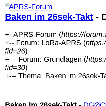
Baken im 26sek-Takt
- 
+- APRS-Forum (
https://forum.
+-- Forum: LoRa-APRS (
https:
fid=26
)
+--- Forum: Grundlagen (
https:
fid=30
)
+--- Thema: Baken im 26sek-Ta
Baken im 26sek-Takt
-
DGØC