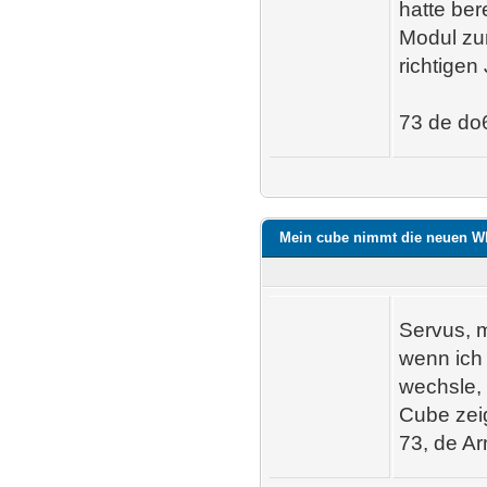
hatte be
Modul zum
richtigen
73 de do
Mein cube nimmt die neuen Wl
Servus, m
wenn ich 
wechsle, 
Cube zeig
73, de A