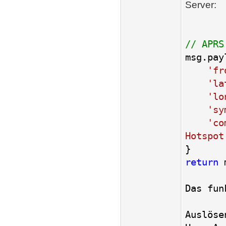
Server:
// APRS
msg.pay
'fr
'la
'lo
'sy
'co
Hotspot
}
return
m
Das fun
Auslöse