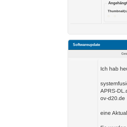
Angehängt
Thumbnail(s
Softwareupdate
Ges
Ich hab he
systemfusi
APRS-DL.
ov-d20.de
eine Aktua