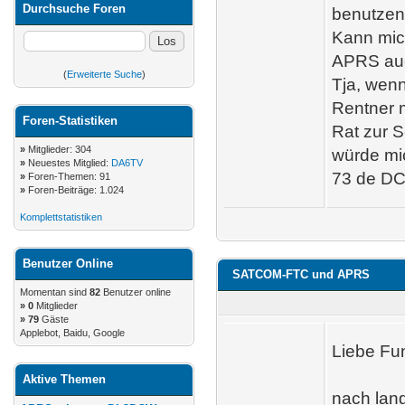
Durchsuche Foren
benutzen
Kann mic
APRS auc
(
Erweiterte Suche
)
Tja, wenn
Rentner 
Foren-Statistiken
Rat zur 
»
Mitglieder: 304
würde mi
»
Neuestes Mitglied:
DA6TV
73 de DC
»
Foren-Themen: 91
»
Foren-Beiträge: 1.024
Komplettstatistiken
Benutzer Online
SATCOM-FTC und APRS
Momentan sind
82
Benutzer online
»
0
Mitglieder
» 79
Gäste
Applebot, Baidu, Google
Liebe Fu
Aktive Themen
nach lan