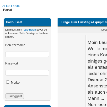
APRS-Forum
Portal
Hallo, Gast
Frage zum Einstiegs-Equipme
Du musst dich
registrieren
bevor du
Gesc
auf unserer Seite Beiträge schreiben
kannst.
Moin Leu
Benutzername
Wollte m
eines Ko
einiges 
Passwort
als erste
leider oh
Diverse G
Merken
Ansonste
als auch
Mann....
Nun lese