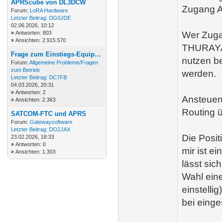
APRScube von DL3DCW
Zugang A
Forum:
LoRA Hardware
Letzter Beitrag:
DG0JDE
02.06.2026, 10:12
»
Antworten: 803
Wer Zuga
»
Ansichten: 2.915.570
THURAYA
Frage zum Einstiegs-Equip...
nutzen be
Forum:
Allgemeine Probleme/Fragen
zum Betrieb
werden.
Letzter Beitrag:
DC7FB
04.03.2026, 20:31
»
Antworten: 2
Ansteuer
»
Ansichten: 2.363
Routing 
SATCOM-FTC und APRS
Forum:
Gatewaysoftware
Letzter Beitrag:
DO2JAX
Die Posi
23.02.2026, 18:33
»
Antworten: 0
mir ist e
»
Ansichten: 1.303
lässt sic
Wahl eine
einstelli
bei eing