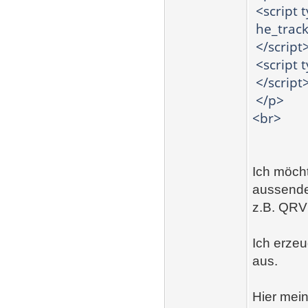
<script 
he_track
</script
<script t
</script
</p>
<br>
Ich möcht
aussende
z.B. QRV 
Ich erze
aus.
Hier mei