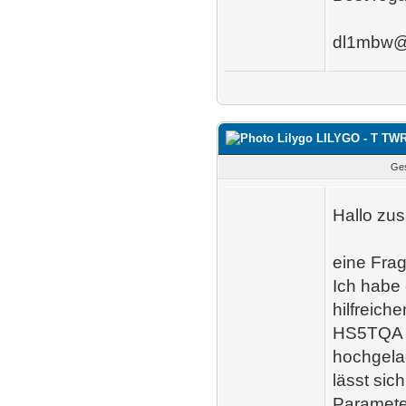
dl1mbw@
Lilygo LILYGO - T TW
Ges
Hallo zu
eine Fra
Ich habe 
hilfreic
HS5TQ
hochgela
lässt sic
Paramete