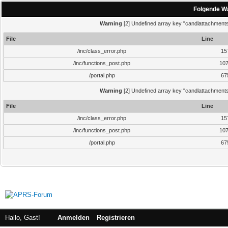
Folgende Wa
Warning
[2] Undefined array key "candlattachments"
File
Line
/inc/class_error.php
15
/inc/functions_post.php
10
/portal.php
67
Warning
[2] Undefined array key "candlattachments"
File
Line
/inc/class_error.php
15
/inc/functions_post.php
10
/portal.php
67
Hallo, Gast!
Anmelden
Registrieren