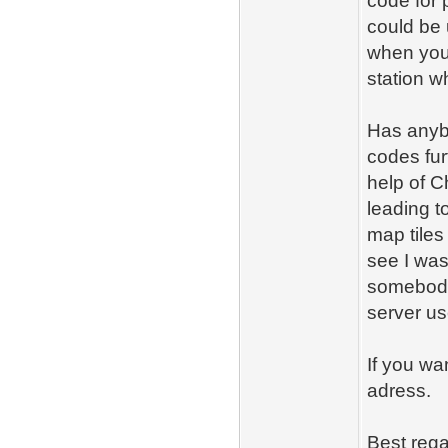
code for 
could be 
when you
station w
Has anybo
codes fur
help of C
leading to
map tiles
see I was
somebody
server us
If you wa
adress.
Best reg