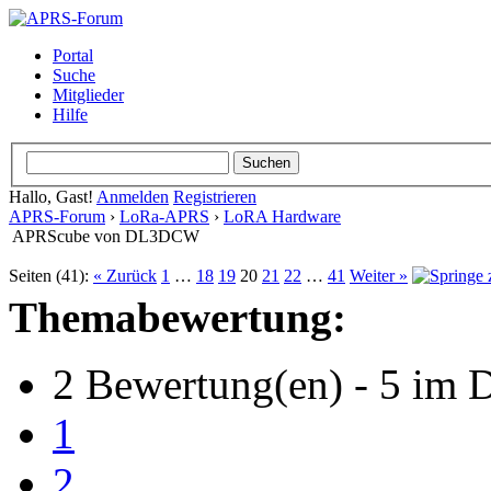
Portal
Suche
Mitglieder
Hilfe
Hallo, Gast!
Anmelden
Registrieren
APRS-Forum
›
LoRa-APRS
›
LoRA Hardware
APRScube von DL3DCW
Seiten (41):
« Zurück
1
…
18
19
20
21
22
…
41
Weiter »
Themabewertung:
2 Bewertung(en) - 5 im D
1
2