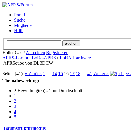
Portal
Suche
Mitglieder
Hilfe
Hallo, Gast!
Anmelden
Registrieren
APRS-Forum
›
LoRa-APRS
›
LoRA Hardware
APRScube von DL3DCW
Seiten (41):
« Zurück
1
…
14
15
16
17
18
…
41
Weiter »
Themabewertung:
2 Bewertung(en) - 5 im Durchschnitt
1
2
3
4
5
Baumstrukturmodus