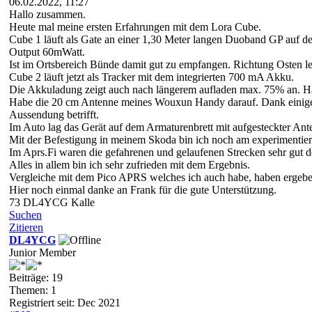
06.02.2022, 11:27
Hallo zusammen.
Heute mal meine ersten Erfahrungen mit dem Lora Cube.
Cube 1 läuft als Gate an einer 1,30 Meter langen Duoband GP auf
Output 60mWatt.
Ist im Ortsbereich Bünde damit gut zu empfangen. Richtung Osten le
Cube 2 läuft jetzt als Tracker mit dem integrierten 700 mA Akku.
Die Akkuladung zeigt auch nach längerem aufladen max. 75% an. Häl
Habe die 20 cm Antenne meines Wouxun Handy darauf. Dank einiger 
Aussendung betrifft.
Im Auto lag das Gerät auf dem Armaturenbrett mit aufgesteckter A
Mit der Befestigung in meinem Skoda bin ich noch am experimentier
Im Aprs.Fi waren die gefahrenen und gelaufenen Strecken sehr gut d
Alles in allem bin ich sehr zufrieden mit dem Ergebnis.
Vergleiche mit dem Pico APRS welches ich auch habe, haben ergeben
Hier noch einmal danke an Frank für die gute Unterstützung.
73 DL4YCG Kalle
Suchen
Zitieren
DL4YCG
Junior Member
Beiträge: 19
Themen: 1
Registriert seit: Dec 2021