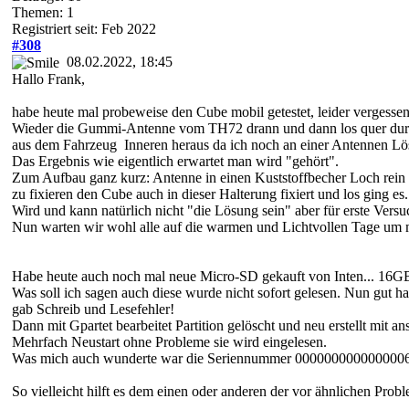
Themen: 1
Registriert seit: Feb 2022
#308
08.02.2022, 18:45
Hallo Frank,
habe heute mal probeweise den Cube mobil getestet, leider vergess
Wieder die Gummi-Antenne vom TH72 drann und dann los quer dur
aus dem Fahrzeug Inneren heraus da ich noch an einer Antennen Lös
Das Ergebnis wie eigentlich erwartet man wird "gehört".
Zum Aufbau ganz kurz: Antenne in einen Kuststoffbecher Loch rein 
zu fixieren den Cube auch in dieser Halterung fixiert und los ging es
Wird und kann natürlich nicht "die Lösung sein" aber für erste Versu
Nun warten wir wohl alle auf die warmen und Lichtvollen Tage um me
Habe heute auch noch mal neue Micro-SD gekauft von Inten... 16GB, 
Was soll ich sagen auch diese wurde nicht sofort gelesen. Nun gut ha
gab Schreib und Lesefehler!
Dann mit Gpartet bearbeitet Partition gelöscht und neu erstellt mit a
Mehrfach Neustart ohne Probleme sie wird eingelesen.
Was mich auch wunderte war die Seriennummer 00000000000000
So vielleicht hilft es dem einen oder anderen der vor ähnlichen Prob