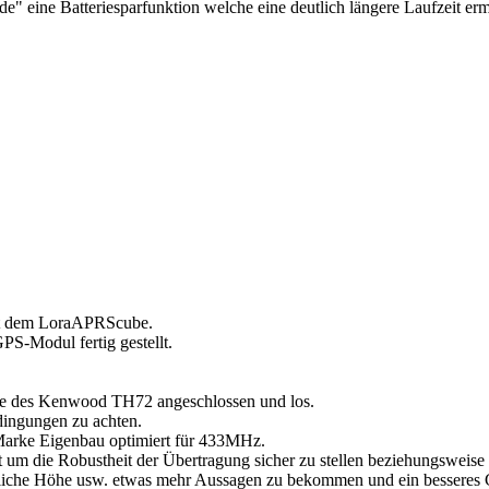
" eine Batteriesparfunktion welche eine deutlich längere Laufzeit erm
it dem LoraAPRScube.
S-Modul fertig gestellt.
 des Kenwood TH72 angeschlossen und los.
dingungen zu achten.
) Marke Eigenbau optimiert für 433MHz.
m die Robustheit der Übertragung sicher zu stellen beziehungsweise z
dliche Höhe usw. etwas mehr Aussagen zu bekommen und ein besseres