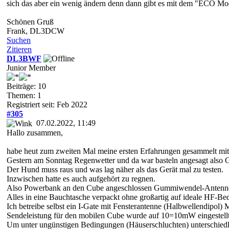
sich das aber ein wenig ändern denn dann gibt es mit dem "ECO Mode
Schönen Gruß
Frank, DL3DCW
Suchen
Zitieren
DL3BWF
Junior Member
Beiträge: 10
Themen: 1
Registriert seit: Feb 2022
#305
07.02.2022, 11:49
Hallo zusammen,
habe heut zum zweiten Mal meine ersten Erfahrungen gesammelt m
Gestern am Sonntag Regenwetter und da war basteln angesagt also GP
Der Hund muss raus und was lag näher als das Gerät mal zu testen.
Inzwischen hatte es auch aufgehört zu regnen.
Also Powerbank an den Cube angeschlossen Gummiwendel-Antenne
Alles in eine Bauchtasche verpackt ohne großartig auf ideale HF-Be
Ich betreibe selbst ein I-Gate mit Fensterantenne (Halbwellendipol
Sendeleistung für den mobilen Cube wurde auf 10=10mW eingestellt u
Um unter ungünstigen Bedingungen (Häuserschluchten) unterschie