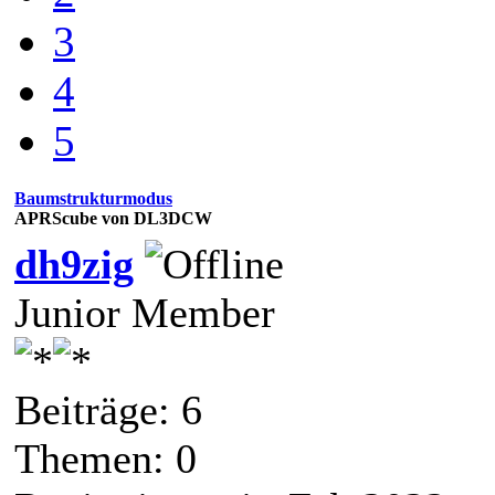
3
4
5
Baumstrukturmodus
APRScube von DL3DCW
dh9zig
Junior Member
Beiträge: 6
Themen: 0