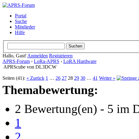
Portal
Suche
Mitglieder
Hilfe
Hallo, Gast!
Anmelden
Registrieren
APRS-Forum
›
LoRa-APRS
›
LoRA Hardware
APRScube von DL3DCW
Seiten (41):
« Zurück
1
…
26
27
28
29
30
…
41
Weiter »
Themabewertung:
2 Bewertung(en) - 5 im D
1
2