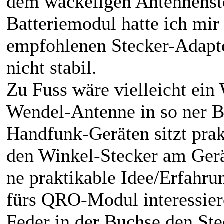
dem wackeligen Antennenste
Batteriemodul hatte ich mir
empfohlenen Stecker-Adapte
nicht stabil.
Zu Fuss wäre vielleicht ei
Wendel-Antenne in so ner B
Handfunk-Geräten sitzt pr
den Winkel-Stecker am Gerä
ne praktikable Idee/Erfahru
fürs QRO-Modul interessiere
Feder in der Buchse den Ste