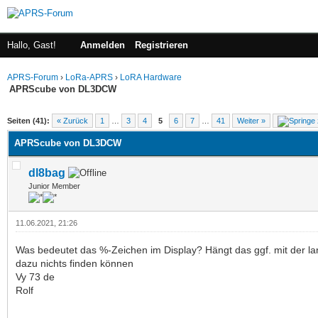
Hallo, Gast!
Anmelden
Registrieren
APRS-Forum
›
LoRa-APRS
›
LoRA Hardware
APRScube von DL3DCW
 im Durchschnitt
Seiten (41):
« Zurück
1
…
3
4
5
6
7
…
41
Weiter »
APRScube von DL3DCW
dl8bag
Junior Member
11.06.2021, 21:26
Was bedeutet das %-Zeichen im Display? Hängt das ggf. mit der 
dazu nichts finden können
Vy 73 de
Rolf