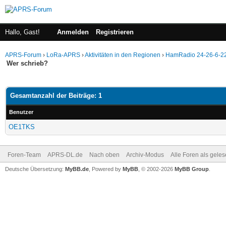
Hallo, Gast!
Anmelden
Registrieren
APRS-Forum
›
LoRa-APRS
›
Aktivitäten in den Regionen
›
HamRadio 24-26-6-2
Wer schrieb?
Gesamtanzahl der Beiträge: 1
Benutzer
OE1TKS
Foren-Team
APRS-DL.de
Nach oben
Archiv-Modus
Alle Foren als gele
Deutsche Übersetzung:
MyBB.de
, Powered by
MyBB
, © 2002-2026
MyBB Group
.