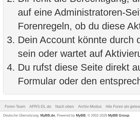
auf eine Administratoren-Se
Forenregeln, ob du diese Akt
Dein Account könnte durch d
sein oder wartet auf Aktivier
Du rufst diese Seite direkt 
Formular oder den entsprec
Foren-Team
APRS-DL.de
Nach oben
Archiv-Modus
Alle Foren als gele
Deutsche Übersetzung:
MyBB.de
, Powered by
MyBB
, © 2002-2026
MyBB Group
.