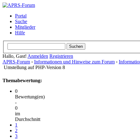
Portal
Suche
Mitglieder
Hilfe
Hallo, Gast!
Anmelden
Registrieren
APRS-Forum
›
Informationen und Hinweise zum Forum
›
Informati
Umstellung auf PHP-Version 8
Themabewertung:
0
Bewertung(en)
-
0
im
Durchschnitt
1
2
3