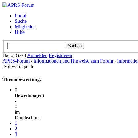
Portal
Suche
Mitglieder
Hilfe
Hallo, Gast!
Anmelden
Registrieren
APRS-Forum
›
Informationen und Hinweise zum Forum
›
Informati
Softwareupdate
Themabewertung:
0
Bewertung(en)
-
0
im
Durchschnitt
1
2
3