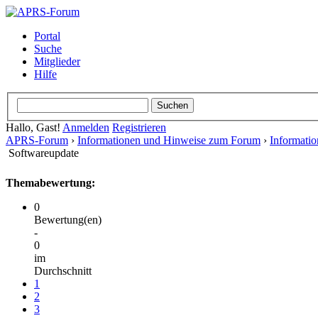
Portal
Suche
Mitglieder
Hilfe
Hallo, Gast!
Anmelden
Registrieren
APRS-Forum
›
Informationen und Hinweise zum Forum
›
Informati
Softwareupdate
Themabewertung:
0
Bewertung(en)
-
0
im
Durchschnitt
1
2
3