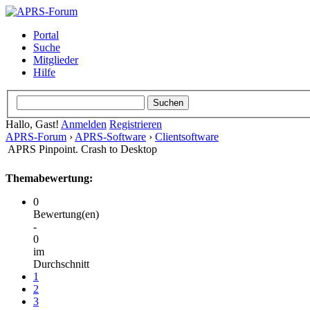
Portal
Suche
Mitglieder
Hilfe
Hallo, Gast!
Anmelden
Registrieren
APRS-Forum
›
APRS-Software
›
Clientsoftware
APRS Pinpoint. Crash to Desktop
Themabewertung:
0
Bewertung(en)
-
0
im
Durchschnitt
1
2
3