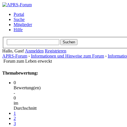
Portal
Suche
Mitglieder
Hilfe
Hallo, Gast!
Anmelden
Registrieren
APRS-Forum
›
Informationen und Hinweise zum Forum
›
Informati
Forum zum Leben erweckt
Themabewertung:
0
Bewertung(en)
-
0
im
Durchschnitt
1
2
3