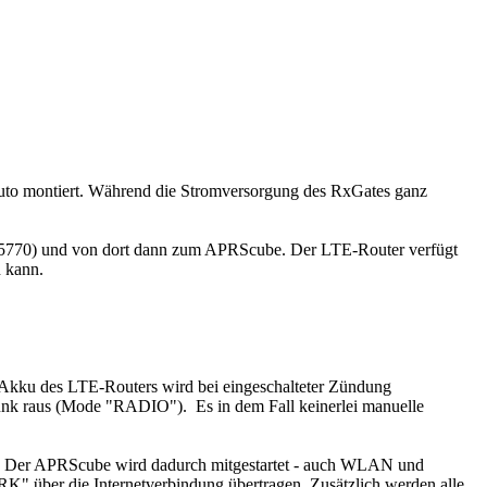
Auto montiert. Während die Stromversorgung des RxGates ganz
 E5770) und von dort dann zum APRScube. Der LTE-Router verfügt
 kann.
e Akku des LTE-Routers wird bei eingeschalteter Zündung
unk raus (Mode "RADIO"). Es in dem Fall keinerlei manuelle
n. Der APRScube wird dadurch mitgestartet - auch WLAN und
" über die Internetverbindung übertragen. Zusätzlich werden alle