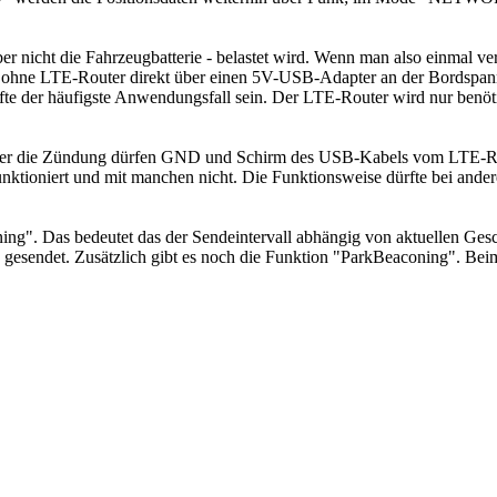
ber nicht die Fahrzeugbatterie - belastet wird. Wenn man also einmal v
 ohne LTE-Router direkt über einen 5V-USB-Adapter an der Bordspann
fte der häufigste Anwendungsfall sein. Der LTE-Router wird nur benöti
 über die Zündung dürfen GND und Schirm des USB-Kabels vom LTE-Ro
ktioniert und mit manchen nicht. Die Funktionsweise dürfte bei and
". Das bedeutet das der Sendeintervall abhängig von aktuellen Gesc
n gesendet. Zusätzlich gibt es noch die Funktion "ParkBeaconing". Be