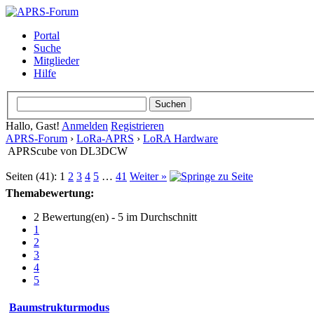
Portal
Suche
Mitglieder
Hilfe
Hallo, Gast!
Anmelden
Registrieren
APRS-Forum
›
LoRa-APRS
›
LoRA Hardware
APRScube von DL3DCW
Seiten (41):
1
2
3
4
5
…
41
Weiter »
Themabewertung:
2 Bewertung(en) - 5 im Durchschnitt
1
2
3
4
5
Baumstrukturmodus