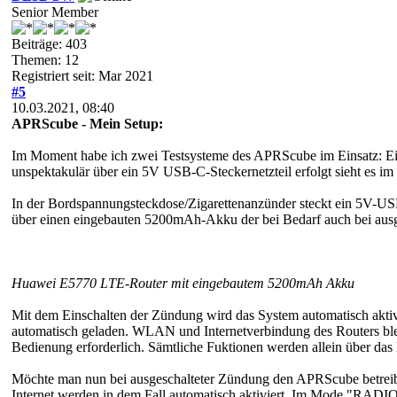
Senior Member
Beiträge: 403
Themen: 12
Registriert seit: Mar 2021
#5
10.03.2021, 08:40
APRScube - Mein Setup:
Im Moment habe ich zwei Testsysteme des APRScube im Einsatz: Ein
unspektakulär über ein 5V USB-C-Steckernetzteil erfolgt sieht es im 
In der Bordspannungsteckdose/Zigarettenanzünder steckt ein 5V-U
über einen eingebauten 5200mAh-Akku der bei Bedarf auch bei au
Huawei E5770 LTE-Router mit eingebautem 5200mAh Akku
Mit dem Einschalten der Zündung wird das System automatisch aktiv
automatisch geladen. WLAN und Internetverbindung des Routers ble
Bedienung erforderlich. Sämtliche Fuktionen werden allein über das
Möchte man nun bei ausgeschalteter Zündung den APRScube betrei
Internet werden in dem Fall automatisch aktiviert. Im Mode "RADI