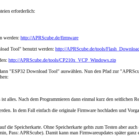
eien erforderlich:
den werden:
http://APRScube.de/firmware
oad Tool" benutzt werden:
http://APRScube.de/tools/Flash_Downloa
rden:
http://APRScube.de/tools/CP210x_VCP_Windows.zip
ann "ESP32 Download Tool" auswählen. Nun den Pfad zur "APRScube.b
ehen:
t alles. Nach dem Programmieren dann einmal kurz den seitlichen Rese
rden. In dem Fall einfach die originale Firmware hochladen und Vorg
f die Speicherkarte. Ohne Speicherkarte gehts zum Testen aber auch (
admin, Pass: APRScube). Damit kann man Firmwareupdates später ganz 