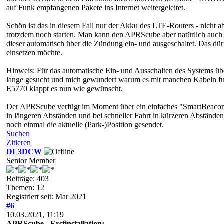
auf Funk empfangenen Pakete ins Internet weitergeleitet.
Schön ist das in diesem Fall nur der Akku des LTE-Routers - nicht a
trotzdem noch starten. Man kann den APRScube aber natürlich auch
dieser automatisch über die Zündung ein- und ausgeschaltet. Das dür
einsetzen möchte.
Hinweis: Für das automatische Ein- und Ausschalten des Systems
lange gesucht und mich gewundert warum es mit manchen Kabeln fun
E5770 klappt es nun wie gewünscht.
Der APRScube verfügt im Moment über ein einfaches "SmartBeaconing
in längeren Abständen und bei schneller Fahrt in kürzeren Abstände
noch einmal die aktuelle (Park-)Position gesendet.
Suchen
Zitieren
DL3DCW
Senior Member
Beiträge: 403
Themen: 12
Registriert seit: Mar 2021
#6
10.03.2021, 11:19
APRScube - Erstinstallation: