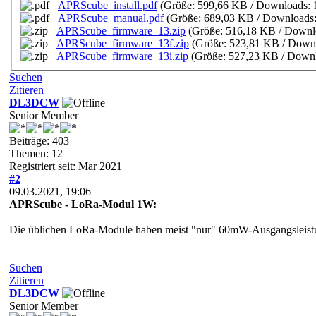
APRScube_install.pdf
(Größe: 599,66 KB / Downloads: 
APRScube_manual.pdf
(Größe: 689,03 KB / Downloads:
APRScube_firmware_13.zip
(Größe: 516,18 KB / Downl
APRScube_firmware_13f.zip
(Größe: 523,81 KB / Downl
APRScube_firmware_13i.zip
(Größe: 527,23 KB / Downl
Suchen
Zitieren
DL3DCW
Senior Member
Beiträge: 403
Themen: 12
Registriert seit: Mar 2021
#2
09.03.2021, 19:06
APRScube - LoRa-Modul 1W:
Die üblichen LoRa-Module haben meist "nur" 60mW-Ausgangsleistu
Suchen
Zitieren
DL3DCW
Senior Member