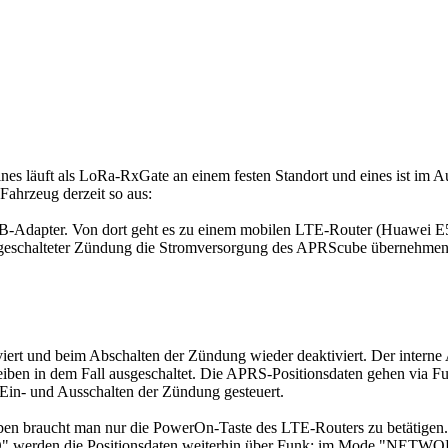
es läuft als LoRa-RxGate an einem festen Standort und eines ist im 
Fahrzeug derzeit so aus:
SB-Adapter. Von dort geht es zu einem mobilen LTE-Router (Huawei
sgeschalteter Zündung die Stromversorgung des APRScube übernehmen
iert und beim Abschalten der Zündung wieder deaktiviert. Der intern
iben in dem Fall ausgeschaltet. Die APRS-Positionsdaten gehen via F
 Ein- und Ausschalten der Zündung gesteuert.
ben braucht man nur die PowerOn-Taste des LTE-Routers zu betätige
O" werden die Positionsdaten weiterhin über Funk; im Mode "NETWORK