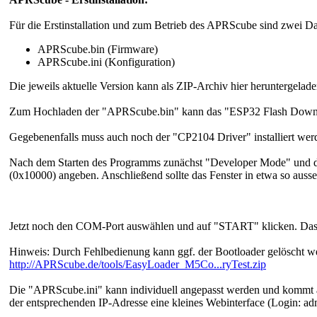
Für die Erstinstallation und zum Betrieb des APRScube sind zwei Dat
APRScube.bin (Firmware)
APRScube.ini (Konfiguration)
Die jeweils aktuelle Version kann als ZIP-Archiv hier heruntergela
Zum Hochladen der "APRScube.bin" kann das "ESP32 Flash Downl
Gegebenenfalls muss auch noch der "CP2104 Driver" installiert we
Nach dem Starten des Programms zunächst "Developer Mode" und d
(0x10000) angeben. Anschließend sollte das Fenster in etwa so auss
Jetzt noch den COM-Port auswählen und auf "START" klicken. Das is
Hinweis: Durch Fehlbedienung kann ggf. der Bootloader gelöscht we
http://APRScube.de/tools/EasyLoader_M5Co...ryTest.zip
Die "APRScube.ini" kann individuell angepasst werden und kommt au
der entsprechenden IP-Adresse eine kleines Webinterface (Login: 