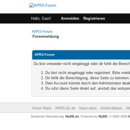
Hallo, Gast!
Anmelden
Registrieren
APRS-Forum
Forenmeldung
APRS-Forum
Du bist entweder nicht eingeloggt oder dir fehlt die Bere
Du bist nicht eingeloggt oder registriert. Bitte m
Dir fehlt die Berechtigung, diese Seite zu betrete
Dein Account könnte durch den Administrator deakt
Du rufst diese Seite direkt auf, anstatt das ents
Foren-Team
APRS-DL.de
Nach oben
Archiv-Modus
Al
Deutsche Übersetzung:
MyBB.de
, Powered by
MyBB
, © 2002-2026