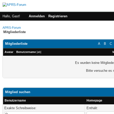
Hallo, Gast!
Anmelden
Registrieren
APRS-Forum
Mitgliederliste
Mitgliederliste
A
B
C
Avatar
Benutzername
[
ab
]
M
Es wurden keine Mitgliede
Bitte versuche es 
Mitglied suchen
Benutzername
Homepage
Exakte Schreibweise:
Enthält: