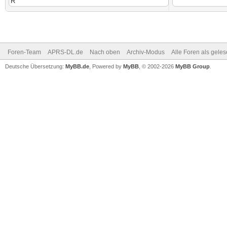
Foren-Team
APRS-DL.de
Nach oben
Archiv-Modus
Alle Foren als gele
Deutsche Übersetzung:
MyBB.de
, Powered by
MyBB
, © 2002-2026
MyBB Group
.