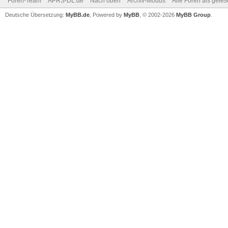
Foren-Team
APRS-DL.de
Nach oben
Archiv-Modus
Alle Foren als gele
Deutsche Übersetzung:
MyBB.de
, Powered by
MyBB
, © 2002-2026
MyBB Group
.