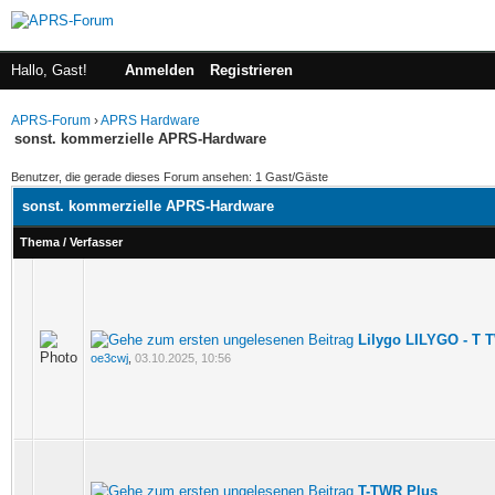
Hallo, Gast!
Anmelden
Registrieren
APRS-Forum
›
APRS Hardware
sonst. kommerzielle APRS-Hardware
Benutzer, die gerade dieses Forum ansehen: 1 Gast/Gäste
sonst. kommerzielle APRS-Hardware
Thema
/
Verfasser
Lilygo LILYGO - T 
oe3cwj
,
03.10.2025, 10:56
T-TWR Plus