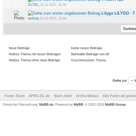
1 Bewertung(en) - 5 von 5 durchschnittlich
DL7DL
,
16.11.2023, 15:30
Lilygo LILYGO - 
0 Bewertung(en) - 0 von 5 durchschnittlich
oe3cwj
,
03.10.2025, 10:56
Neue Beiträge
Keine neuen Beiträge
Heißes Thema mit neuen Beiträgen
Beinhaltet Beiträge von dir
Heißes Thema ohne neue Beiträge
Geschlossenes Thema
Gehe zu:
Foren-Team
APRS-DL.de
Nach oben
Archiv-Modus
Alle Foren als gele
Deutsche Übersetzung:
MyBB.de
, Powered by
MyBB
, © 2002-2026
MyBB Group
.