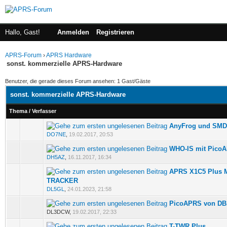
Hallo, Gast!
Anmelden
Registrieren
APRS-Forum
›
APRS Hardware
sonst. kommerzielle APRS-Hardware
Benutzer, die gerade dieses Forum ansehen: 1 Gast/Gäste
sonst. kommerzielle APRS-Hardware
Thema
/
Verfasser
AnyFrog und SMD
0 Bewertung(en) - 0 von 5 durchschnittlich
DO7NE
,
19.02.2017, 20:53
WHO-IS mit Pico
0 Bewertung(en) - 0 von 5 durchschnittlich
DH5AZ
,
16.11.2017, 16:34
APRS X1C5 Plus M
0 Bewertung(en) - 0 von 5 durchschnittlich
TRACKER
DL5GL
,
24.01.2023, 21:58
PicoAPRS von D
0 Bewertung(en) - 0 von 5 durchschnittlich
DL3DCW,
19.02.2017, 22:33
T-TWR Plus