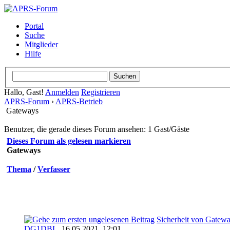
Portal
Suche
Mitglieder
Hilfe
Hallo, Gast!
Anmelden
Registrieren
APRS-Forum
›
APRS-Betrieb
Gateways
Benutzer, die gerade dieses Forum ansehen: 1 Gast/Gäste
Dieses Forum als gelesen markieren
Gateways
Thema
/
Verfasser
Sicherheit von Gatew
DG1DBL
,
16.05.2021, 12:01