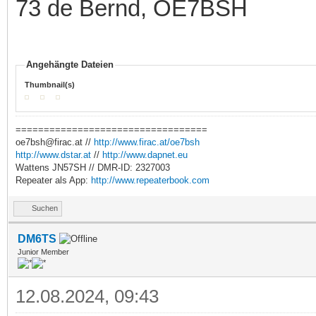
73 de Bernd, OE7BSH
Angehängte Dateien
Thumbnail(s)
==================================
oe7bsh@firac.at //
http://www.firac.at/oe7bsh
http://www.dstar.at
//
http://www.dapnet.eu
Wattens JN57SH // DMR-ID: 2327003
Repeater als App:
http://www.repeaterbook.com
Suchen
DM6TS
Junior Member
12.08.2024, 09:43