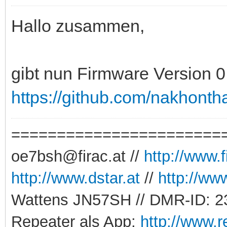
Hallo zusammen,
gibt nun Firmware Version 0
https://github.com/nakhont
=======================
oe7bsh@firac.at //
http://www.
http://www.dstar.at
//
http://ww
Wattens JN57SH // DMR-ID: 
Repeater als App:
http://www.