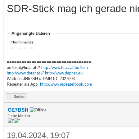
SDR-Stick mag ich gerade nic
Angehängte Dateien
Thumbnail(s)
==================================
oe7bsh@firac.at //
http://www.firac.at/oe7bsh
http://www.dstar.at
//
http://www.dapnet.eu
Wattens JN57SH // DMR-ID: 2327003
Repeater als App:
http://www.repeaterbook.com
Suchen
OE7BSH
Junior Member
19.04.2024, 19:07