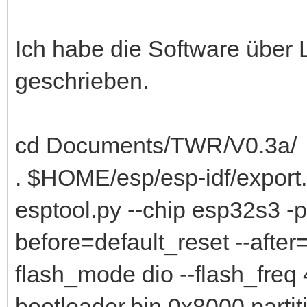
Ich habe die Software über
geschrieben.
cd Documents/TWR/V0.3a/
. $HOME/esp/esp-idf/export
esptool.py --chip esp32s3 -
before=default_reset --after
flash_mode dio --flash_fre
bootloader.bin 0x8000 parti