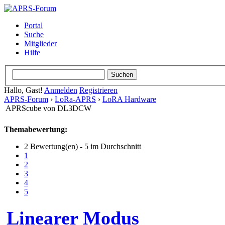
Portal
Suche
Mitglieder
Hilfe
Hallo, Gast!
Anmelden
Registrieren
APRS-Forum
›
LoRa-APRS
›
LoRA Hardware
APRScube von DL3DCW
Themabewertung:
2 Bewertung(en) - 5 im Durchschnitt
1
2
3
4
5
Linearer Modus