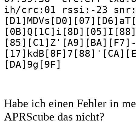
ih/crc:01 rssi:-23 snr
[D1]MDVs[D0][07][D6]aT
[0B]Q[1C]i[8D][05]I[88
[85][C1]Z'[A9][BA][F7]
[17]kdB[8F]7[88]'[CA][
[DA]9g[9F]
Habe ich einen Fehler in me
APRScube das nicht?