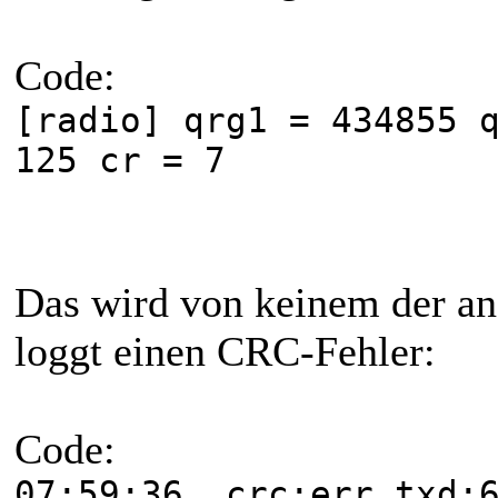
Code:
[radio] qrg1 = 434855 
125 cr = 7
Das wird von keinem der an
loggt einen CRC-Fehler:
Code:
07:59:36 crc:err txd:6