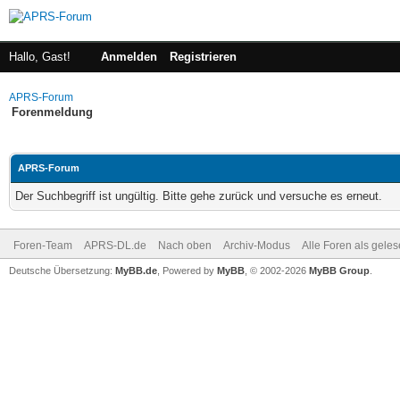
Hallo, Gast!
Anmelden
Registrieren
APRS-Forum
Forenmeldung
APRS-Forum
Der Suchbegriff ist ungültig. Bitte gehe zurück und versuche es erneut.
Foren-Team
APRS-DL.de
Nach oben
Archiv-Modus
Alle Foren als gele
Deutsche Übersetzung:
MyBB.de
, Powered by
MyBB
, © 2002-2026
MyBB Group
.