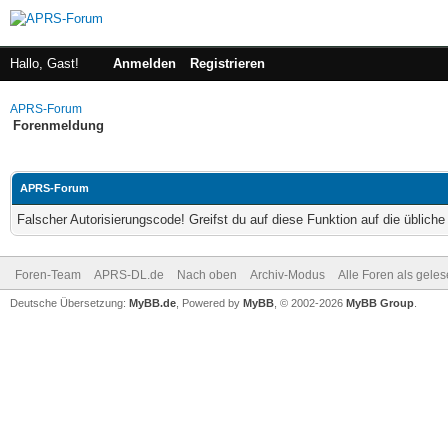
Hallo, Gast!
Anmelden
Registrieren
APRS-Forum
Forenmeldung
APRS-Forum
Falscher Autorisierungscode! Greifst du auf diese Funktion auf die üblich
Foren-Team
APRS-DL.de
Nach oben
Archiv-Modus
Alle Foren als gele
Deutsche Übersetzung:
MyBB.de
, Powered by
MyBB
, © 2002-2026
MyBB Group
.