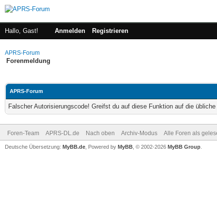
Hallo, Gast!
Anmelden
Registrieren
APRS-Forum
Forenmeldung
APRS-Forum
Falscher Autorisierungscode! Greifst du auf diese Funktion auf die üblich
Foren-Team
APRS-DL.de
Nach oben
Archiv-Modus
Alle Foren als gele
Deutsche Übersetzung:
MyBB.de
, Powered by
MyBB
, © 2002-2026
MyBB Group
.