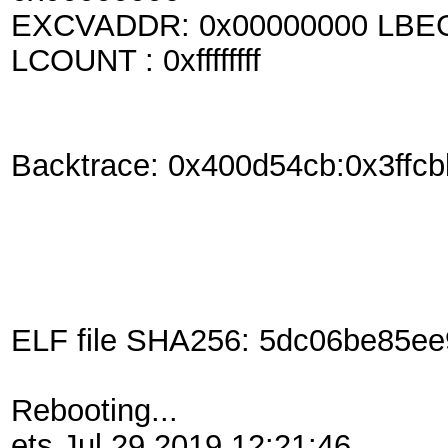
EXCVADDR: 0x00000000 LBEG 
LCOUNT : 0xffffffff
Backtrace: 0x400d54cb:0x3ffc
ELF file SHA256: 5dc06be85e
Rebooting...
ets Jul 29 2019 12:21:46