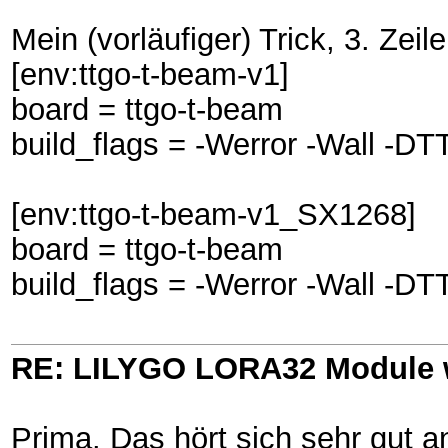
Mein (vorläufiger) Trick, 3. Zeile
[env:ttgo-t-beam-v1]
board = ttgo-t-beam
build_flags = -Werror -Wall
[env:ttgo-t-beam-v1_SX1268]
board = ttgo-t-beam
build_flags = -Werror -Wall
RE: LILYGO LORA32 Module 
Prima. Das hört sich sehr gut a