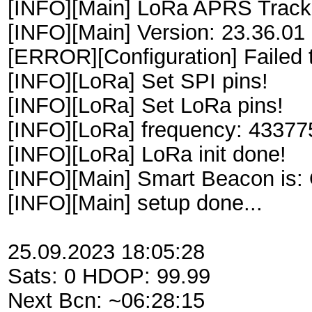
[INFO][Main] LoRa APRS Track
[INFO][Main] Version: 23.36.01
[ERROR][Configuration] Failed to
[INFO][LoRa] Set SPI pins!
[INFO][LoRa] Set LoRa pins!
[INFO][LoRa] frequency: 4337
[INFO][LoRa] LoRa init done!
[INFO][Main] Smart Beacon is:
[INFO][Main] setup done...
25.09.2023 18:05:28
Sats: 0 HDOP: 99.99
Next Bcn: ~06:28:15