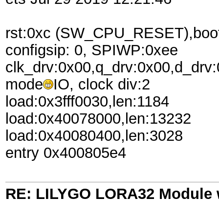
rst:0xc (SW_CPU_RESET),bo
configsip: 0, SPIWP:0xee
clk_drv:0x00,q_drv:0x00,d_drv
mode
IO, clock div:2
load:0x3fff0030,len:1184
load:0x40078000,len:13232
load:0x40080400,len:3028
entry 0x400805e4
RE: LILYGO LORA32 Module 