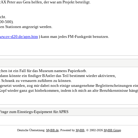
AX Peter aus Gera helfen, der war am Projekt beteiligt.
cht.
00-500).
nen Stationen angezeigt werden.
www.ov-d20.de/aprs.htm
) kann man jedes FM-Funkgerät benutzen.
tchen ist ein Fall für das Museum namens Papierkorb.
 dann könnte ein findiger BAstler das Teil bestimmt wieder aktivieren,
m Schrank zu versauern zuführen zu können.
 gesetzt worden, zog mir dabei noch einige unangenehme Begleiterscheinungen ein 
Kopf wieder ganz gut hinbekommen, indem ich mich an alte Berufskenntnisse hängt
Frage zum Einstiegs-Equipment für APRS
Deutsche Übersetzung:
MyBB.de
, Powered by
MyBB
, © 2002-2026
MyBB Group