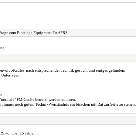
Frage zum Einstiegs-Equipment für APRS
ung.
nvolut-Kaufes nach entsprechender Technik gesucht und einiges gefunden.
e Unterlagen
n.
"normale" FM-Geräte benutzt werden konnten.
mit immer noch gutem Technik-Verständnis ein bisschen mit Rat zur Seite zu stehe
S.vor über 15 Jahren....