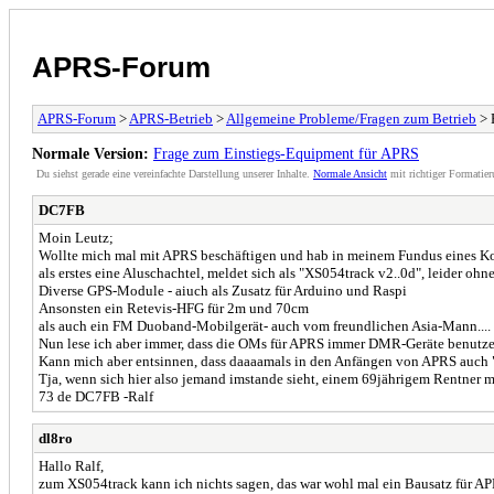
APRS-Forum
APRS-Forum
>
APRS-Betrieb
>
Allgemeine Probleme/Fragen zum Betrieb
> 
Normale Version:
Frage zum Einstiegs-Equipment für APRS
Du siehst gerade eine vereinfachte Darstellung unserer Inhalte.
Normale Ansicht
mit richtiger Formatier
DC7FB
Moin Leutz;
Wollte mich mal mit APRS beschäftigen und hab in meinem Fundus eines Ko
als erstes eine Aluschachtel, meldet sich als "XS054track v2..0d", leider ohn
Diverse GPS-Module - aiuch als Zusatz für Arduino und Raspi
Ansonsten ein Retevis-HFG für 2m und 70cm
als auch ein FM Duoband-Mobilgerät- auch vom freundlichen Asia-Mann....
Nun lese ich aber immer, dass die OMs für APRS immer DMR-Geräte benutze
Kann mich aber entsinnen, dass daaaamals in den Anfängen von APRS auch 
Tja, wenn sich hier also jemand imstande sieht, einem 69jährigem Rentner 
73 de DC7FB -Ralf
dl8ro
Hallo Ralf,
zum XS054track kann ich nichts sagen, das war wohl mal ein Bausatz für APR