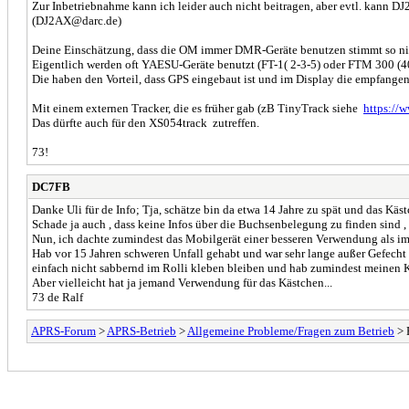
Zur Inbetriebnahme kann ich leider auch nicht beitragen, aber evtl. kann DJ2
(DJ2AX@darc.de)
Deine Einschätzung, dass die OM immer DMR-Geräte benutzen stimmt so ni
Eigentlich werden oft YAESU-Geräte benutzt (FT-1( 2-3-5) oder FTM 300 (4
Die haben den Vorteil, dass GPS eingebaut ist und im Display die empfange
Mit einem externen Tracker, die es früher gab (zB TinyTrack siehe
https://
Das dürfte auch für den XS054track zutreffen.
73!
DC7FB
Danke Uli für de Info; Tja, schätze bin da etwa 14 Jahre zu spät und das Käs
Schade ja auch , dass keine Infos über die Buchsenbelegung zu finden sind ,
Nun, ich dachte zumindest das Mobilgerät einer besseren Verwendung als i
Hab vor 15 Jahren schweren Unfall gehabt und war sehr lange außer Gefecht
einfach nicht sabbernd im Rolli kleben bleiben und hab zumindest meinen 
Aber vielleicht hat ja jemand Verwendung für das Kästchen...
73 de Ralf
APRS-Forum
>
APRS-Betrieb
>
Allgemeine Probleme/Fragen zum Betrieb
> 