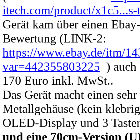
itech.com/product/x1c5...s-t
Gerät kam über einen Ebay-
Bewertung (LINK-2:
https://www.ebay.de/itm/1
var=442355803225
) auch r
170 Euro inkl. MwSt..
Das Gerät macht einen sehr 
Metallgehäuse (kein klebri
OLED-Display und 3 Taste
und eine 70cm-Version (U)