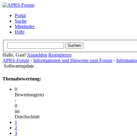
Portal
Suche
Mitglieder
Hilfe
Hallo, Gast!
Anmelden
Registrieren
APRS-Forum
›
Informationen und Hinweise zum Forum
›
Informati
Softwareupdate
Themabewertung:
0
Bewertung(en)
-
0
im
Durchschnitt
1
2
3