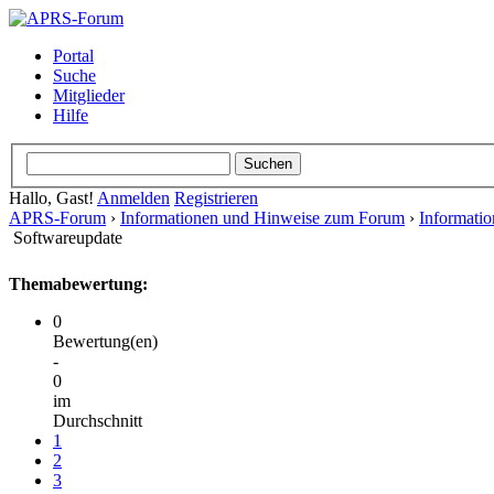
Portal
Suche
Mitglieder
Hilfe
Hallo, Gast!
Anmelden
Registrieren
APRS-Forum
›
Informationen und Hinweise zum Forum
›
Informati
Softwareupdate
Themabewertung:
0
Bewertung(en)
-
0
im
Durchschnitt
1
2
3